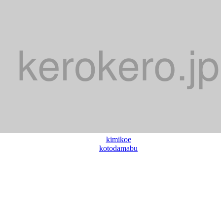
kimikoe
kotodamabu